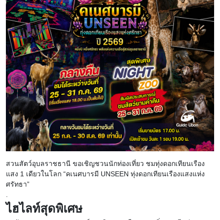
สวนสัตว์อุบลราชธานี ขอเชิญชวนนักท่องเที่ยว ชมทุ่งดอกเทียนเรือง
แสง 1 เดียวในโลก “คเนศบารมี UNSEEN ทุ่งดอกเทียนเรืองแสงแห่ง
ศรัทธา”
.
ไฮไลท์สุดพิเศษ