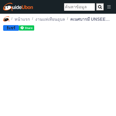
หน้าแรก
งานแห่เทียนอุบล
คเนศบารมี UNSEEN ทุ่งดอกเทียนเรืองแสงแห่งศรัทธา
f
แชร์