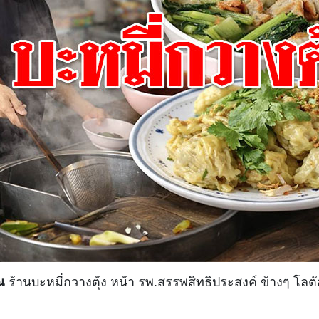
ณ
ร้านบะหมี่กวางตุ้ง หน้า รพ.สรรพสิทธิประสงค์ ข้างๆ โลต