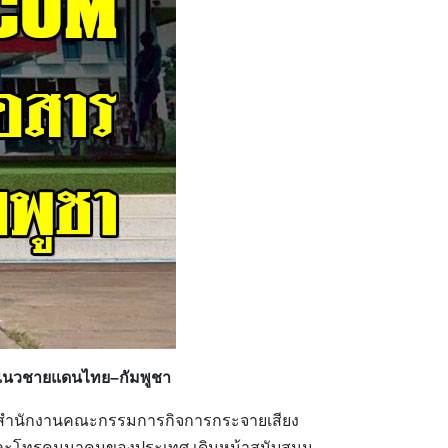
รแนวชายแดนไทย–กัมพูชา
ะสำนักงานคณะกรรมการกิจการกระจายเสียง
รและโทรคมนาคมของประเทศ เดินหน้าสนับสนุน