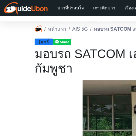
ข่าวที่น่าสนใจ
เกาะติดข่าว
เรื่อง
งานแห่เทียนอุบล
web2.0
หน้าแรก
AIS 5G
มอบรถ SATCOM เสร
f
แชร์
มอบรถ SATCOM เส
กัมพูชา